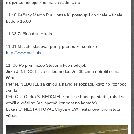
rozjížďce nedojel zpět na základní čáru
11:40 Kečupy Martin P a Honza K. postoupili do finále – finále
bude v 15:00
11:33 Začíná druhé kolo
11:31 Můžete sledovat přímý přenos ze soutěže :
http://www.mc2.sk/
11: 00 Po první jízdě Stopár nikdo nedojel.
Jirka J. NEDOJEL za cihlou nedodržel 30 cm a netrefil se na
čáru
Petr N. NEDOJEL za cihlou a navíc se rozpadl, když ho rozhodčí
zvedal
Petr Č. a Ondra Š. NEDOJEL ztratili se hned po startu, robot se
otočil a vrátil se (asi špatně kontrast na kameře)
Lukáš Č. NESTARTOVAL Chyba v SW nestartoval pro jistotu
vůbec