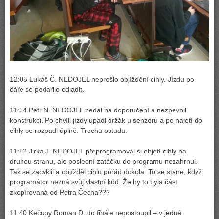
12:05 Lukáš Č. NEDOJEL neprošlo objíždění cihly. Jízdu po
čáře se podařilo odladit.
11:54 Petr N. NEDOJEL nedal na doporučení a nezpevnil
konstrukci. Po chvíli jízdy upadl držák u senzoru a po najetí do
cihly se rozpadl úplně. Trochu ostuda.
11:52 Jirka J. NEDOJEL přeprogramoval si objetí cihly na
druhou stranu, ale poslední zatáčku do programu nezahrnul.
Tak se zacyklil a objížděl cihlu pořád dokola. To se stane, když
programátor nezná svůj vlastní kód. Že by to byla část
zkopírovaná od Petra Čecha???
11:40 Kečupy Roman D. do finále nepostoupil – v jedné