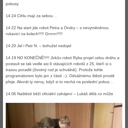
pokusy.
14:24 Cihlu mají za sebou…
14:22 Na start jde robot Petra a Ondry – s nevyměněnou
rukavicí na kolech!!!!! Grrrrrr!!!!!
14:20 Jel i Petr N. – bohužel nedojel
14:19 NO KONEČNĚ!!!!! Jirkův robot Ryba projel celou dráhu a
postavil se tak vedle asi 6 stávajících robotů z 25, kteří si s
trasou poradili (životný rod je schválně). Protože tohle
programátorem bylo jen z části :-). Odvážnému štěstí prostě
přeje. Akorát ty nervy, když si to nechá na poslední pokus…
14:06 Naštěstí běží oficiální zahájení – Lukáš dělá co může