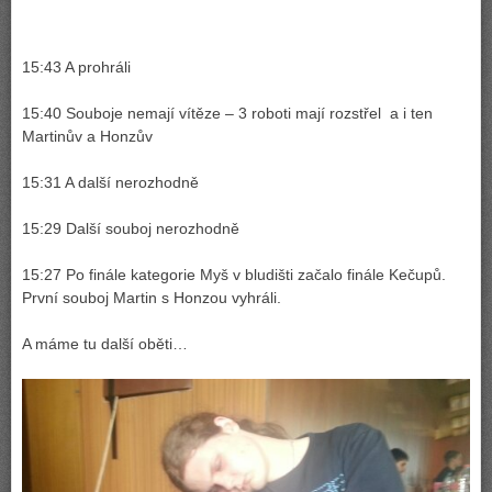
15:43 A prohráli
15:40 Souboje nemají vítěze – 3 roboti mají rozstřel a i ten
Martinův a Honzův
15:31 A další nerozhodně
15:29 Další souboj nerozhodně
15:27 Po finále kategorie Myš v bludišti začalo finále Kečupů.
První souboj Martin s Honzou vyhráli.
A máme tu další oběti…