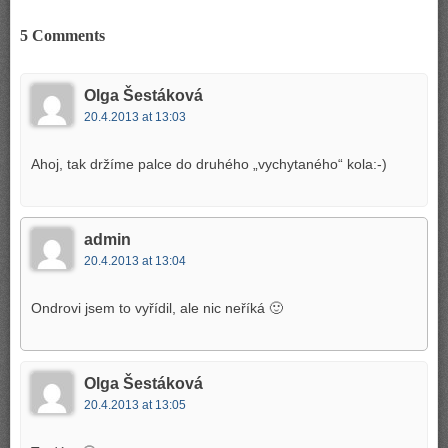
5 Comments
Olga Šestáková
20.4.2013 at 13:03
Ahoj, tak držíme palce do druhého „vychytaného“ kola:-)
admin
20.4.2013 at 13:04
Ondrovi jsem to vyřídil, ale nic neříká 🙂
Olga Šestáková
20.4.2013 at 13:05