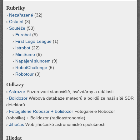
Rubriky
Nezařazené
(32)
Ostatní
(3)
Soutěže
(53)
Eurobot
(5)
First Lego League
(1)
Istrobot
(22)
MiniSumo
(6)
Napájeni sluncem
(9)
RobotChallenge
(6)
Robotour
(3)
Odkazy
Astrozor
Pozorovací stanoviště, hvězdárny a události
Bolidozor
Webová databáze meteorů a bolidů ze naší sítě SDR
detektorů
Fotogalerie Robozor + Bolidozor
Fotogalerie Robozor
(robotika) + Bolidozor (radioastronomie)
Jihočas
Web jihočeské astronomické společnosti
Hledat