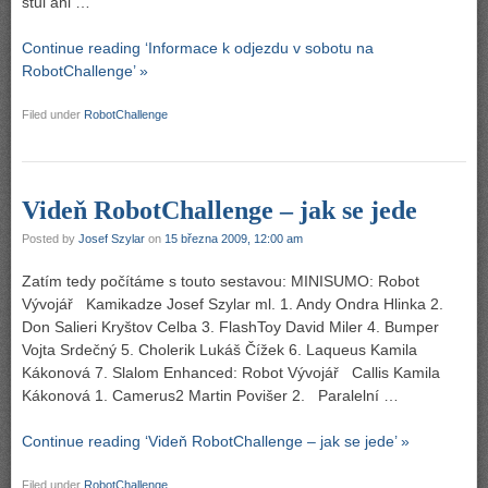
stůl ani …
Continue reading ‘Informace k odjezdu v sobotu na
RobotChallenge’ »
Filed under
RobotChallenge
Videň RobotChallenge – jak se jede
Posted by
Josef Szylar
on
15 března 2009, 12:00 am
Zatím tedy počítáme s touto sestavou: MINISUMO: Robot
Vývojář Kamikadze Josef Szylar ml. 1. Andy Ondra Hlinka 2.
Don Salieri Kryštov Celba 3. FlashToy David Miler 4. Bumper
Vojta Srdečný 5. Cholerik Lukáš Čížek 6. Laqueus Kamila
Kákonová 7. Slalom Enhanced: Robot Vývojář Callis Kamila
Kákonová 1. Camerus2 Martin Povišer 2. Paralelní …
Continue reading ‘Videň RobotChallenge – jak se jede’ »
Filed under
RobotChallenge