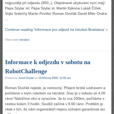
nejpozději při odjezdu (850,-). Objednané ubytování nyní mají:
Pepa Szylar ml. Pepa Szylar st. Martin Kákona Lukáš Čížek
Vojta Srdečný Martin Povišer Roman Dvořák David Miler Ondra
…
Continue reading ‘Informace pro odjezd na Istrobot Bratislava’ »
Filed under
Istrobot
Informace k odjezdu v sobotu na
RobotChallenge
Posted by
Josef Szylar
on
19 března 2009, 12:00 am
Roman Dvořák nejede, je nemocný. Přejem brzké uzdravení a
počítáme s tvým robotem na Istrobot. Sraz je v sobotu ve 4.00
ráno! Naložíme věci a vyrazíme. Je to cca 200km, počítáme s
cestou kolem 3 hodin. Soutěž začíná v 8.00 ráno. Problém je
však s tím, že nám organizátoři nejsou schopni garantovat ani