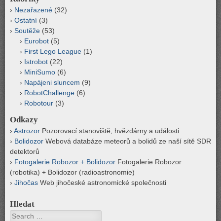
Nezařazené
(32)
Ostatní
(3)
Soutěže
(53)
Eurobot
(5)
First Lego League
(1)
Istrobot
(22)
MiniSumo
(6)
Napájeni sluncem
(9)
RobotChallenge
(6)
Robotour
(3)
Odkazy
Astrozor
Pozorovací stanoviště, hvězdárny a události
Bolidozor
Webová databáze meteorů a bolidů ze naší sítě SDR
detektorů
Fotogalerie Robozor + Bolidozor
Fotogalerie Robozor
(robotika) + Bolidozor (radioastronomie)
Jihočas
Web jihočeské astronomické společnosti
Hledat
Search