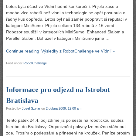
Letos byla účast ve Vídni hodně konkureční. Přijelo zase o
mnoho více robotů než vloni a technologie se opět posunula o
řádný kus dopředu. Letos byl náš záměr poopravit si reputaci v
kategorii MiniSumo. Přijelo celkem 134 robotů z 16 zemí.
Robozor soutěžil v kategoriích MiniSumo, Enhanced Slalom a
Parallel Slalom. Bohužel v kategorii MiniSumo jsme …
Continue reading ‘Výsledky z RobotChallenge ve Vídni’ »
Filed under
RobotChallenge
Informace pro odjezd na Istrobot
Bratislava
Posted by
Josef Szylar
on
2 dubna 2009, 12:00 am
Tento patek 24.4. odjíždíme již po šesté na robotickou soutěž
Istrobot do Bratislavy. Organizační pokyny lze možno stáhnout
zde. Prosím o podepsání a přinesení na kroužek. Peníze prosím