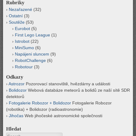
Rubriky
Nezařazené
(32)
Ostatní
(3)
Soutěže
(53)
Eurobot
(5)
First Lego League
(1)
Istrobot
(22)
MiniSumo
(6)
Napájeni sluncem
(9)
RobotChallenge
(6)
Robotour
(3)
Odkazy
Astrozor
Pozorovací stanoviště, hvězdárny a události
Bolidozor
Webová databáze meteorů a bolidů ze naší sítě SDR
detektorů
Fotogalerie Robozor + Bolidozor
Fotogalerie Robozor
(robotika) + Bolidozor (radioastronomie)
Jihočas
Web jihočeské astronomické společnosti
Hledat
Search