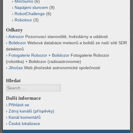
MiniSumo
(6)
Napájeni sluncem
(9)
RobotChallenge
(6)
Robotour
(3)
Odkazy
Astrozor
Pozorovací stanoviště, hvězdárny a události
Bolidozor
Webová databáze meteorů a bolidů ze naší sítě SDR
detektorů
Fotogalerie Robozor + Bolidozor
Fotogalerie Robozor
(robotika) + Bolidozor (radioastronomie)
Jihočas
Web jihočeské astronomické společnosti
Hledat
Search
Další informace
Přihlásit se
Zdroj kanálů (příspěvky)
Kanál komentářů
Česká lokalizace