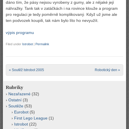
dáno tím, že pásy nejsou vyrobeny z gumy, ale z nějaké její
náhražky. Tank tak v zatáčkách i na rovince klouže a program
pro regulaci je tedy poměrně komplikovaný. Když už jsme ale
ten podvozek koupili, tak nám bylo líto ho nevyužít.
výpis programu
Filed under
Istrobot
|
Permalink
Post navigation
«
Soutěž Istrobot 2005
Robotický den
»
Rubriky
Nezařazené
(32)
Ostatní
(3)
Soutěže
(53)
Eurobot
(5)
First Lego League
(1)
Istrobot
(22)