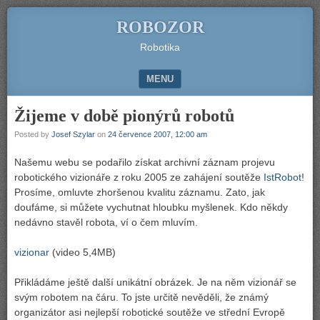
ROBOZOR
Robotika
MENU
SKIP TO CONTENT
Žijeme v době pionýrů robotů
Posted by
Josef Szylar
on
24 července 2007, 12:00 am
Našemu webu se podařilo získat archivní záznam projevu
robotického vizionáře z roku 2005 ze zahájení soutěže
IstRobot
!
Prosíme, omluvte zhoršenou kvalitu záznamu. Zato, jak
doufáme, si můžete vychutnat hloubku myšlenek. Kdo někdy
nedávno stavěl robota, ví o čem mluvím.
vizionar
(video 5,4MB)
Přikládáme ještě další unikátní obrázek. Je na něm vizionář se
svým robotem na čáru. To jste určitě nevěděli, že známý
organizátor asi nejlepší robotické soutěže ve střední Evropě