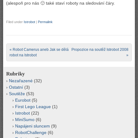
(alespoň pro nás 🙂 také staví roboty na sledování čáry.
Filed under
Istrobot
|
Permalink
Post navigation
«
Robot Camerus aneb Jak se dělá
Propozice na soutěž Istrobot 2008
robot na Istrobot
»
Rubriky
Nezařazené
(32)
Ostatní
(3)
Soutěže
(53)
Eurobot
(5)
First Lego League
(1)
Istrobot
(22)
MiniSumo
(6)
Napájeni sluncem
(9)
RobotChallenge
(6)