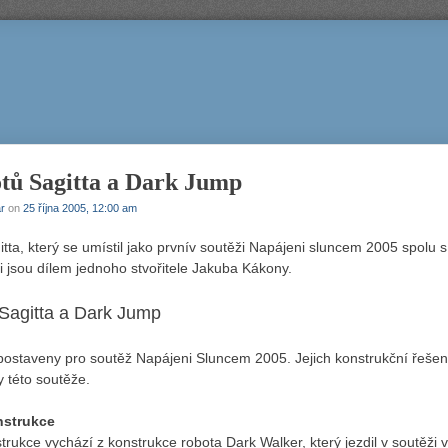
otů Sagitta a Dark Jump
r
on
25 října 2005, 12:00 am
itta, který se umístil jako prvnív soutěži Napájeni sluncem 2005 spolu
ti jsou dílem jednoho stvořitele Jakuba Kákony.
 Sagitta a Dark Jump
 postaveny pro soutěž Napájeni Sluncem 2005. Jejich konstrukční řešení
 této soutěže.
nstrukce
rukce vychází z konstrukce robota Dark Walker, který jezdil v soutěži 