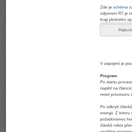
Zde je
schéma z
odporem R7 je re
kraji plošného sp
Popis ro
V zapojení je pou
Program
Po startu proces
napětí na článcíc
reset procesoru a
Po odkrytí článk
energii. Z trimr
požadovanou hod
článků robot pře
oscilátor proceso