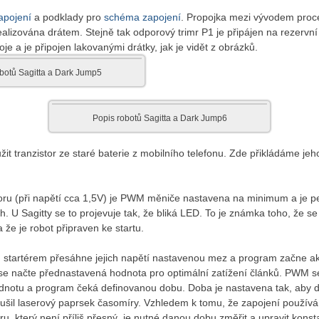
apojení
a podklady pro
schéma zapojení
. Propojka mezi vývodem proc
alizována drátem. Stejně tak odporový trimr P1 je připájen na rezervní
oje a je připojen lakovanými drátky, jak je vidět z obrázků.
botů Sagitta a Dark Jump5
Popis robotů Sagitta a Dark Jump6
žit tranzistor ze staré baterie z mobilního telefonu. Zde přikládáme je
oru (při napětí cca 1,5V) je PWM měniče nastavena na minimum a je p
h. U Sagitty se to projevuje tak, že bliká LED. To je známka toho, že se
 že je robot připraven ke startu.
ů startérem přesáhne jejich napětí nastavenou mez a program začne a
u se načte přednastavená hodnota pro optimální zatížení článků. PWM s
notu a program čeká definovanou dobu. Doba je nastavena tak, aby d
rušil laserový paprsek časomíry. Vzhledem k tomu, že zapojení používá
ru, který není příliš přesný, je nutné danou dobu změřit a upravit kons