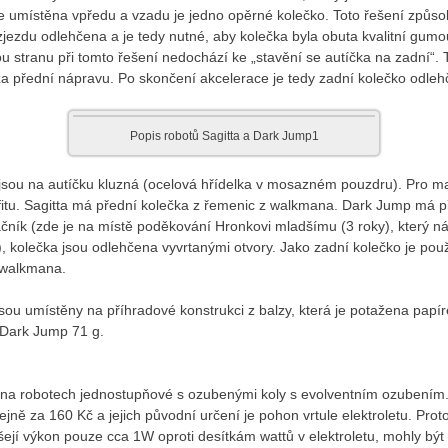
 umístěna vpředu a vzadu je jedno opěrné kolečko. Toto řešení způso
ozjezdu odlehčena a je tedy nutné, aby kolečka byla obuta kvalitní gum
u stranu při tomto řešení nedochází ke „stavění se autíčka na zadní“. T
a přední nápravu. Po skončení akcelerace je tedy zadní kolečko odleh
Popis robotů Sagitta a Dark Jump1
jsou na autíčku kluzná (ocelová hřídelka v mosazném pouzdru). Pro ma
fitu. Sagitta má přední kolečka z řemenic z walkmana. Dark Jump má p
ačník (zde je na místě poděkování Hronkovi mladšímu (3 roky), který n
, kolečka jsou odlehčena vyvrtanými otvory. Jako zadní kolečko je použ
 walkmana.
jsou umístěny na příhradové konstrukci z balzy, která je potažena papí
 Dark Jump 71 g.
 na robotech jednostupňové s ozubenými koly s evolventním ozubením.
jně za 160 Kč a jejich původní určení je pohon vrtule elektroletu. Pro
šejí výkon pouze cca 1W oproti desítkám wattů v elektroletu, mohly být