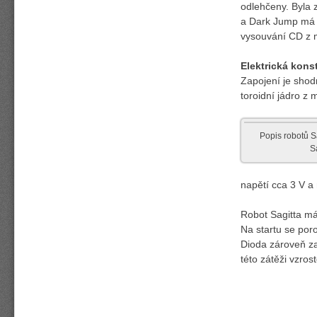
odlehčeny. Byla 
a Dark Jump má p
vysouvání CD z 
Elektrická kons
Zapojení je sho
toroidní jádro z
Popis robotů S
S
napětí cca 3 V a 
Robot Sagitta má
Na startu se poro
Dioda zároveň za
této zátěži vzros