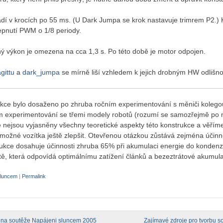
dí v krocích po 55 ms. (U Dark Jumpa se krok nastavuje trimrem P2.)
epnutí PWM o 1/8 periody.
ný výkon je omezena na cca 1,3 s. Po této době je motor odpojen.
agittu
a
dark_jumpa
se mírně liší vzhledem k jejich drobným HW odlišn
kce bylo dosaženo po zhruba ročním experimentování s měniči koleg
m experimentování se třemi modely robotů (rozumí se samozřejmě po 
e nejsou vyjasněny všechny teoretické aspekty této konstrukce a věříme,
ožné vozítka ještě zlepšit. Otevřenou otázkou zůstává zejména účinn
kce dosahuje účinnosti zhruba 65% při akumulaci energie do kondenz
tě, která odpovídá optimálnímu zatížení článků a bezeztrátové akumula
sluncem
|
Permalink
tina soutěže Napájeni sluncem 2005
Zajímavé zdroje pro tvorbu s