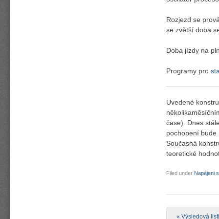
Rozjezd se prová
se zvětší doba s
Doba jízdy na pl
Programy pro
st
Uvedené konstru
několikaměsíční
čase). Dnes stál
pochopení bude m
Současná konstru
teoretické hodno
Filed under
Napájeni 
Post navigation
«
Výsledová lis