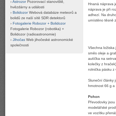
Astrozor
Pozorovací stanoviště,
Hnaná náprava je
hvězdárny a události
náprava je při r
Bolidozor
Webová databáze meteorů a
adhezí. Na druho
bolidů ze naší sítě SDR detektorů
umístěno těsně z
Fotogalerie Robozor + Bolidozor
Fotogalerie Robozor (robotika) +
Bolidozor (radioastronomie)
Jihočas
Web jihočeské astronomické
společnosti
Všechna ložiska 
směs oleje a gra
autíčka na setrv
kolečky z hraček)
rolnička pásku z
Sluneční články 
hmotnost 66 g a
Pohon
Převodovky jsou
modelářské prode
ve vozítku přená