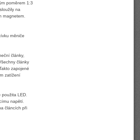
ovým poměrem 1:3
loužily na
ím magnetem.
cívku měniče
neční články,
 Všechny články
 Takto zapojené
ím zatížení
e použita LED.
ecímu napětí.
a článcích při