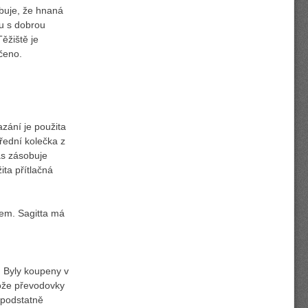
buje, že hnaná
ou s dobrou
ěžiště je
čeno.
zání je použita
řední kolečka z
ás zásobuje
ita přítlačná
rem. Sagitta má
 Byly koupeny v
tože převodovky
 podstatně