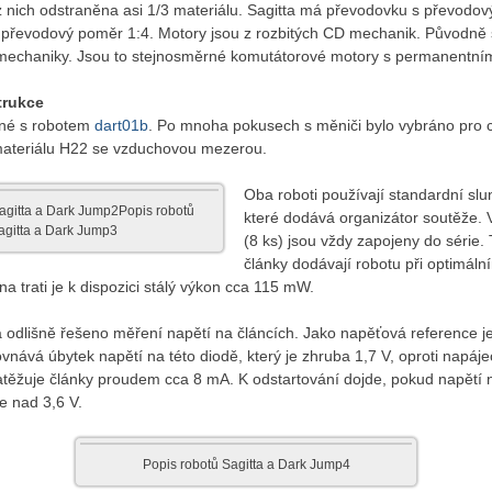
z nich odstraněna asi 1/3 materiálu. Sagitta má převodovku s převod
řevodový poměr 1:4. Motory jsou z rozbitých CD mechanik. Původně s
mechaniky. Jsou to stejnosměrné komutátorové motory s permanentn
trukce
dné s robotem
dart01b
. Po mnoha pokusech s měniči bylo vybráno pro 
 materiálu H22 se vzduchovou mezerou.
Oba roboti používají standardní slu
agitta a Dark Jump2Popis robotů
které dodává organizátor soutěže.
agitta a Dark Jump3
(8 ks) jsou vždy zapojeny do série.
články dodávají robotu při optimáln
na trati je k dispozici stálý výkon cca 115 mW.
 odlišně řešeno měření napětí na článcích. Jako napěťová reference j
vnává úbytek napětí na této diodě, který je zhruba 1,7 V, oproti napáj
těžuje články proudem cca 8 mA. K odstartování dojde, pokud napětí n
te nad 3,6 V.
Popis robotů Sagitta a Dark Jump4