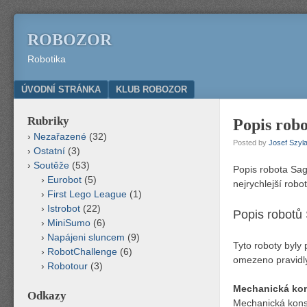
ROBOZOR
Robotika
Menu
SKIP TO CONTENT
ÚVODNÍ STRÁNKA
KLUB ROBOZOR
Rubriky
Popis rob
Nezařazené
(32)
Posted by
Josef Szyla
Ostatní
(3)
Soutěže
(53)
Popis robota Sag
Eurobot
(5)
nejrychlejší robo
First Lego League
(1)
Istrobot
(22)
Popis robotů
MiniSumo
(6)
Napájeni sluncem
(9)
Tyto roboty byly
RobotChallenge
(6)
omezeno pravidly
Robotour
(3)
Mechanická ko
Odkazy
Mechanická konst