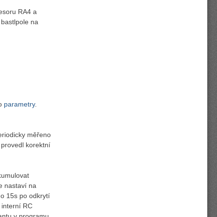
esoru RA4 a
 bastlpole na
ho
parametry
.
eriodicky měřeno
 provedl korektní
kumulovat
e nastaví na
o 15s po odkrytí
 interní RC
tantu v programu.