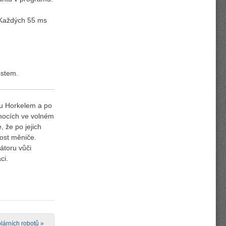
 Každých 55 ms
ostem.
ou Horkelem a po
nocích ve volném
 že po jejich
ost měniče.
átoru vůči
ci.
olárních robotů
»