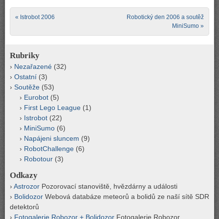
Post navigation
«
Istrobot 2006
Robotický den 2006 a soutěž
MiniSumo
»
Rubriky
Nezařazené
(32)
Ostatní
(3)
Soutěže
(53)
Eurobot
(5)
First Lego League
(1)
Istrobot
(22)
MiniSumo
(6)
Napájeni sluncem
(9)
RobotChallenge
(6)
Robotour
(3)
Odkazy
Astrozor
Pozorovací stanoviště, hvězdárny a události
Bolidozor
Webová databáze meteorů a bolidů ze naší sítě SDR
detektorů
Fotogalerie Robozor + Bolidozor
Fotogalerie Robozor