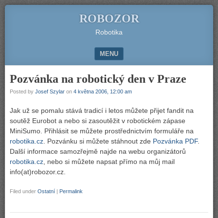
ROBOZOR
Robotika
MENU
SKIP TO CONTENT
Pozvánka na robotický den v Praze
Posted by
Josef Szylar
on
4 května 2006, 12:00 am
Jak už se pomalu stává tradicí i letos můžete přijet fandit na
soutěž Eurobot a nebo si zasoutěžit v robotickém zápase
MiniSumo. Přihlásit se můžete prostřednictvím formuláře na
robotika.cz
. Pozvánku si můžete stáhnout zde
Pozvánka PDF
.
Další informace samozřejmě najde na webu organizátorů
robotika.cz
, nebo si můžete napsat přímo na můj mail
info(at)robozor.cz.
Filed under
Ostatní
|
Permalink